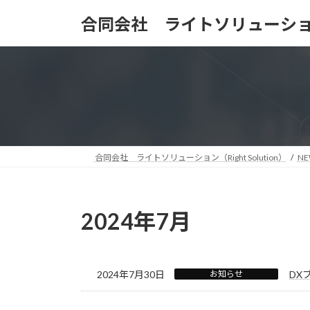
コ
ナ
合同会社 ライトソリューシ
ン
ビ
テ
ゲ
ン
ー
ツ
シ
へ
ョ
ス
ン
キ
に
ッ
移
プ
動
合同会社 ライトソリューション（Right Solution）
NE
2024年7月
2024年7月30日
お知らせ
DX